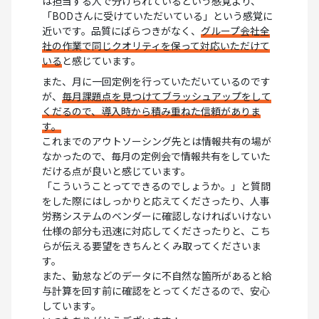
は担当する人で分けられているという感覚より、
「BODさんに受けていただいている」という感覚に
近いです。品質にばらつきがなく、
グループ会社全
社の作業で同じクオリティを保って対応いただけて
いる
と感じています。
また、月に一回定例を行っていただいているのです
が、
毎月課題点を見つけてブラッシュアップをして
くだるので、導入時から積み重ねた信頼がありま
す。
これまでのアウトソーシング先とは情報共有の場が
なかったので、毎月の定例会で情報共有をしていた
だける点が良いと感じています。
「こういうことってできるのでしょうか。」と質問
をした際にはしっかりと応えてくださったり、人事
労務システムのベンダーに確認しなければいけない
仕様の部分も迅速に対応してくださったりと、こち
らが伝える要望をきちんとくみ取ってくださいま
す。
また、勤怠などのデータに不自然な箇所があると給
与計算を回す前に確認をとってくださるので、安心
しています。