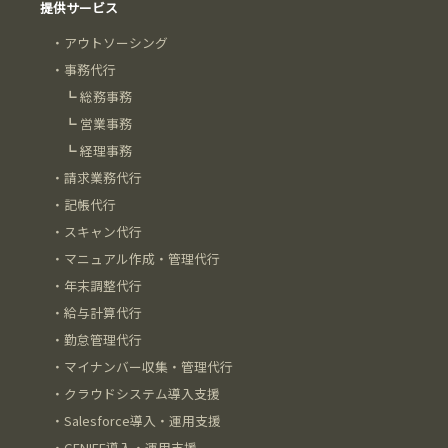
提供サービス
・
アウトソーシング
・
事務代行
┗
総務事務
┗
営業事務
┗
経理事務
・
請求業務代行
・
記帳代行
・
スキャン代行
・
マニュアル作成・管理代行
・
年末調整代行
・
給与計算代行
・
勤怠管理代行
・
マイナンバー収集・管理代行
・
クラウドシステム導入支援
・
Salesforce導入・運用支援
・
GENIEE導入・運用支援