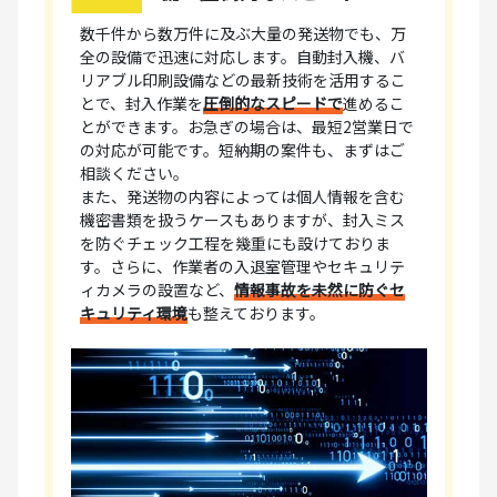
数千件から数万件に及ぶ大量の発送物でも、万
全の設備で迅速に対応します。自動封入機、バ
リアブル印刷設備などの最新技術を活用するこ
とで、封入作業を
圧倒的なスピードで
進めるこ
とができます。お急ぎの場合は、最短2営業日で
の対応が可能です。短納期の案件も、まずはご
相談ください。
また、発送物の内容によっては個人情報を含む
機密書類を扱うケースもありますが、封入ミス
を防ぐチェック工程を幾重にも設けておりま
す。さらに、作業者の入退室管理やセキュリテ
ィカメラの設置など、
情報事故を未然に防ぐセ
キュリティ環境
も整えております。