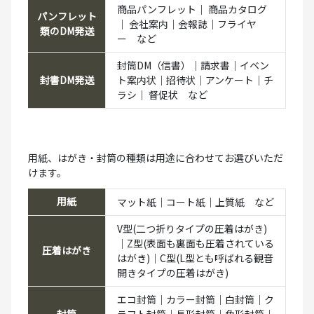
商品パンフレット｜ 商品カタログ
パンフレット
｜ 会社案内｜会報誌｜フライヤ
類のDM発送
ー など
封筒DM（信書）｜請求書｜イベン
封書DM発送
ト案内状｜招待状｜アンケート｜チ
ラシ｜ 督促状 など
用紙、はがき・封筒の種類は用途に合わせてお選びいただ
けます。
用紙
マット紙｜コート紙｜上質紙 など
V型(二つ折りタイプの圧着はがき)
｜Z型(表面も裏面も圧着されている
圧着はがき
はがき)｜C型(L型とも呼ばれる観音
開きタイプの圧着はがき)
エコ封筒｜カラー封筒｜白封筒｜ク
封筒
ラフト封筒｜長形封筒｜角形封筒｜