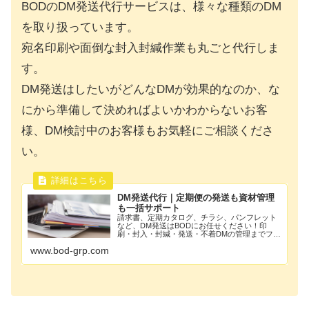
BODのDM発送代行サービスは、様々な種類のDM
を取り扱っています。
宛名印刷や面倒な封入封緘作業も丸ごと代行しま
す。
DM発送はしたいがどんなDMが効果的なのか、な
にから準備して決めればよいかわからないお客
様、DM検討中のお客様もお気軽にご相談くださ
い。
DM発送代行｜定期便の発送も資材管理
も一括サポート
請求書、定期カタログ、チラシ、パンフレット
など、DM発送はBODにお任せください！印
刷・封入・封緘・発送・不着DMの管理までフル
対応。発送用資材の在庫管理や保管、発注も代
www.bod-grp.com
行し、迅速かつ柔軟に発送業務をサポートしま
す。