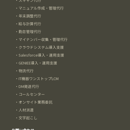
・
スキャン代行
・
マニュアル作成・管理代行
・
年末調整代行
・
給与計算代行
・
勤怠管理代行
・
マイナンバー収集・管理代行
・
クラウドシステム導入支援
・
Salesforce導入・運用支援
・
GENIEE導入・運用支援
・
物流代行
・
IT機器ワンストップLCM
・
DM発送代行
・
コールセンター
・
オンサイト業務委託
・
人材派遣
・
文字起こし