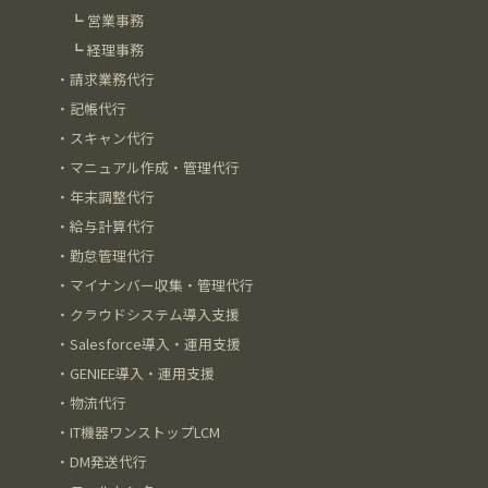
┗
営業事務
┗
経理事務
・
請求業務代行
・
記帳代行
・
スキャン代行
・
マニュアル作成・管理代行
・
年末調整代行
・
給与計算代行
・
勤怠管理代行
・
マイナンバー収集・管理代行
・
クラウドシステム導入支援
・
Salesforce導入・運用支援
・
GENIEE導入・運用支援
・
物流代行
・
IT機器ワンストップLCM
・
DM発送代行