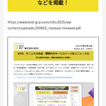
などを掲載！
https://www.bod-grp.com/info/2025/wp-
content/uploads/250603_manual-renewal.pdf