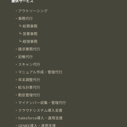
提供サービス
・
アウトソーシング
・
事務代行
┗
総務事務
┗
営業事務
┗
経理事務
・
請求業務代行
・
記帳代行
・
スキャン代行
・
マニュアル作成・管理代行
・
年末調整代行
・
給与計算代行
・
勤怠管理代行
・
マイナンバー収集・管理代行
・
クラウドシステム導入支援
・
Salesforce導入・運用支援
・
GENIEE導入・運用支援