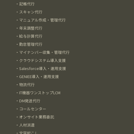
・
記帳代行
・
スキャン代行
・
マニュアル作成・管理代行
・
年末調整代行
・
給与計算代行
・
勤怠管理代行
・
マイナンバー収集・管理代行
・
クラウドシステム導入支援
・
Salesforce導入・運用支援
・
GENIEE導入・運用支援
・
物流代行
・
IT機器ワンストップLCM
・
DM発送代行
・
コールセンター
・
オンサイト業務委託
・
人材派遣
・
文字起こし